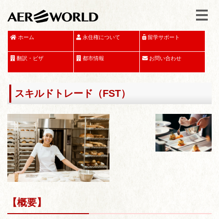
ホーム
永住権について
留学サポート
翻訳・ビザ
都市情報
お問い合わせ
スキルドトレード（FST）
【概要】