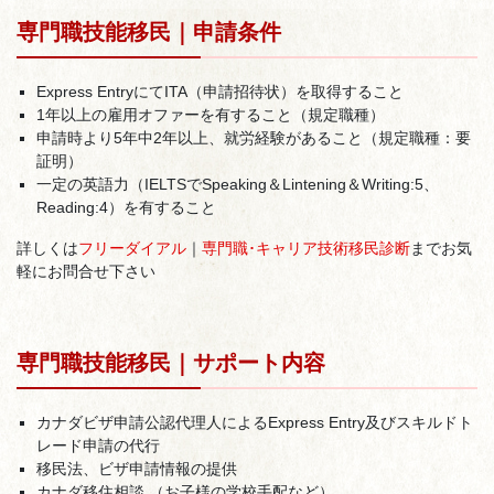
専門職技能移民｜申請条件
Express EntryにてITA（申請招待状）を取得すること
1年以上の雇用オファーを有すること（規定職種）
申請時より5年中2年以上、就労経験があること（規定職種：要
証明）
一定の英語力（IELTSでSpeaking＆Lintening＆Writing:5、
Reading:4）を有すること
詳しくは
フリーダイアル
｜
専門職･キャリア技術移民診断
までお気
軽にお問合せ下さい
専門職技能移民｜サポート内容
カナダビザ申請公認代理人によるExpress Entry及びスキルドト
レード申請の代行
移民法、ビザ申請情報の提供
カナダ移住相談 （お子様の学校手配など）