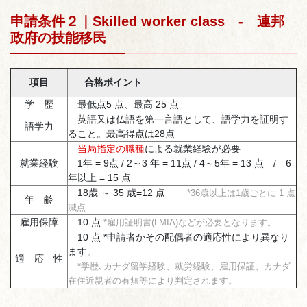
申請条件２｜Skilled worker class - 連邦
政府の技能移民
項目
合格ポイント
学 歴
最低点5 点、最高 25 点
英語又は仏語を第一言語として、語学力を証明す
語学力
ること。最高得点は28点
当局指定の職種
による就業経験が必要
就業経験
1年 = 9点 / 2～3 年 = 11点 / 4～5年 = 13 点 / 6
年以上 = 15 点
18歳 ～ 35 歳=12 点
*36歳以上は1歳ごとに 1 点
年 齢
減点
雇用保障
10 点
*雇用証明書(LMIA)などが必要となります。
10 点 *申請者かその配偶者の適応性により異なり
ます。
適 応 性
*学歴､カナダ留学経験、就労経験、雇用保証、カナダ
在住近親者の有無等により判定されます。