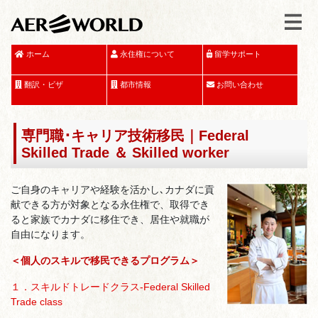
ホーム
永住権について
留学サポート
翻訳・ビザ
都市情報
お問い合わせ
専門職･キャリア技術移民｜Federal
Skilled Trade ＆ Skilled worker
ご自身のキャリアや経験を活かし､カナダに貢
献できる方が対象となる永住権で、取得でき
ると家族でカナダに移住でき、居住や就職が
自由になります。
＜個人のスキルで移民できるプログラム＞
１．スキルドトレードクラス-Federal Skilled
Trade class