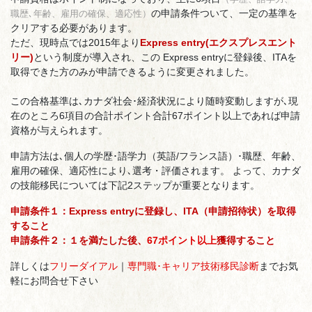
の申請条件ついて、一定の基準を
職歴､年齢、雇用の確保、適応性）
クリアする必要があります。
ただ、現時点では2015年より
Express entry(エクスプレスエント
リー)
という制度が導入され、この Express entryに登録後、ITAを
取得できた方のみが申請できるように変更されました。
この合格基準は､カナダ社会･経済状況により随時変動しますが､現
在のところ6項目の合計ポイント合計67ポイント以上であれば申請
資格が与えられます。
申請方法は､個人の学歴･語学力（英語/フランス語）･職歴、年齢、
雇用の確保、適応性により､選考・評価されます。 よって、カナダ
の技能移民については下記2ステップが重要となります。
申請条件１：Express entryに登録し、ITA（申請招待状）を取得
すること
申請条件２：１を満たした後、
67ポイント以上
獲得すること
詳しくは
フリーダイアル
｜
専門職･キャリア技術移民診断
までお気
軽にお問合せ下さい