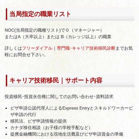
当局指定の職業リスト
NOC(当局指定の職種リスト)で０（マネージャー）
またはA（大卒以上）または B（カレッジ以上）の職業
詳しくは
フリーダイアル
｜
専門職･キャリア技術移民診断
までお気
軽にお問合せ下さい。
キャリア技術移民｜サポート内容
投資移民･投資永住権に関してのお問い合わせ･資料請求
ビザ申請公認代理人によるExpress Entryとスキルドワーカービ
ザ申請の代行
移民法、ビザ申請情報の提供
カナダ移住相談（お子様の学校手配など）
提携金融機関における現地生活費及びビザ申請資金の準備