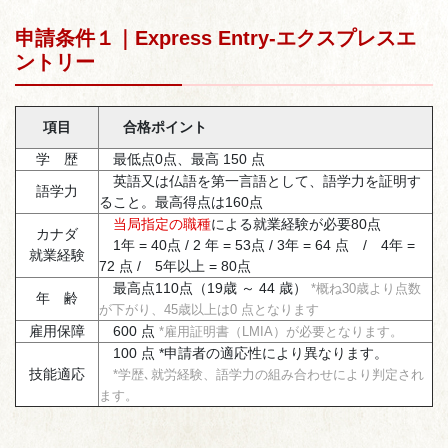
申請条件１｜Express Entry-エクスプレスエ
ントリー
項目
合格ポイント
学 歴
最低点0点、最高 150 点
英語又は仏語を第一言語として、語学力を証明す
語学力
ること。最高得点は160点
当局指定の職種
による就業経験が必要80点
カナダ
1年 = 40点 / 2 年 = 53点 / 3年 = 64 点 / 4年 =
就業経験
72 点 / 5年以上 = 80点
最高点110点（19歳 ～ 44 歳）
*概ね30歳より点数
年 齢
が下がり、45歳以上は0 点となります
雇用保障
600 点
*雇用証明書（LMIA）が必要となります。
100 点 *申請者の適応性により異なります。
技能適応
*学歴､就労経験、語学力の組み合わせにより判定され
ます。