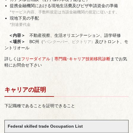
提携金融機関における現地生活費及びビザ申請資金の準備
*サービス内容、手数料規定は当該金融機関の規定に従います。
現地下見の手配
*別途要代金
＜内容＞
不動産視察、生活オリエンテーション、語学研修
＜場所＞
BC州（
及びトロント、モ
*バンクーバー、ビクトリア）
ントリオール
詳しくは
フリーダイアル
｜
専門職･キャリア技術移民診断
までお気
軽にお問合せ下さい
キャリアの証明
下記職種であることを証明できること
Federal skilled trade Occupation List