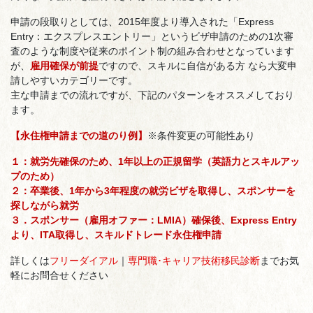
申請の段取りとしては、2015年度より導入された「Express
Entry：エクスプレスエントリー」というビザ申請のための1次審
査のような制度や従来のポイント制の組み合わせとなっています
が、
雇用確保が前提
ですので、スキルに自信がある方 なら大変申
請しやすいカテゴリーです。
主な申請までの流れですが、下記のパターンをオススメしており
ます。
【永住権申請までの道のり例】
※条件変更の可能性あり
１：就労先確保のため、1年以上の正規留学（英語力とスキルアッ
プのため）
２：卒業後、1年から3年程度の就労ビザを取得し、スポンサーを
探しながら就労
３．スポンサー（雇用オファー：LMIA）確保後、Express Entry
より、ITA取得し、スキルドトレード永住権申請
詳しくは
フリーダイアル
｜
専門職･キャリア技術移民診断
までお気
軽にお問合せください